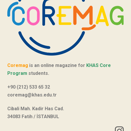
Coremag
is an online magazine for
KHAS Core
Program
students.
+90 (212) 533 65 32
coremag@khas.edu.tr
Cibali Mah. Kadir Has Cad.
34083 Fatih / İSTANBUL