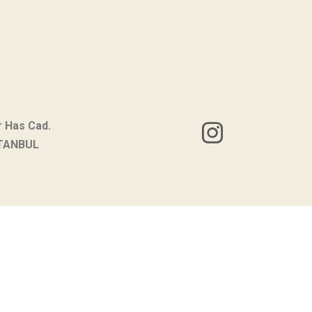
r Has Cad.
STANBUL
KVKK Aydınlatma Metni