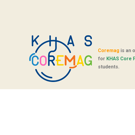
Coremag
is an 
for
KHAS Core 
students.
© Telif Hakkı 2022. Tüm Hakları Saklıdır.