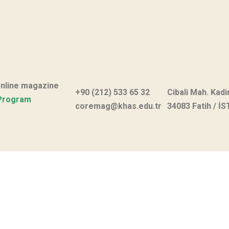
online magazine
+90 (212) 533 65 32
Cibali Mah. Kadi
Program
coremag@khas.edu.tr
34083 Fatih / İ