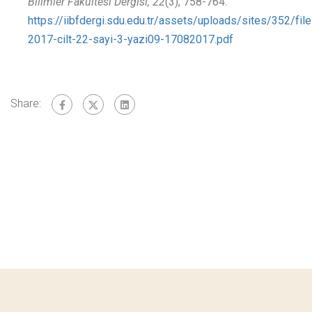
Bilimler Fakültesi Dergisi, 22
(3), 758-764.
https://iibfdergi.sdu.edu.tr/assets/uploads/sites/352/file
2017-cilt-22-sayi-3-yazi09-17082017.pdf
Share: