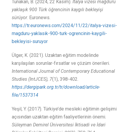
Tunakan, B. (2024, 22 Kasım).
İtalya vizesi mağduru
yaklaşık 900 Türk öğrencinin kaygılı bekleyişi
sürüyor
. Euronews
.
https://tr.euronews.com/2024/11/22/italya-vizesi-
magduru-yaklasik-900-turk-ogrencinin-kaygili-
bekleyisi-suruyor
Ülger, K. (2021).
Uzaktan eğitim modelinde
karşılaşılan sorunlar-fırsatlar ve çözüm önerileri
.
International Journal of Contemporary Educational
Studies (IntJCES), 7
(1), 398-402.
https://dergipark.org.tr/tr/download/article-
file/1537314
Yeşil, Y. (2017). Türkiye’de mesleki eğitimin gelişimi
açısından uzaktan eğitim faaliyetlerinin önemi
.
Süleyman Demirel Üniversitesi İktisadi ve İdari