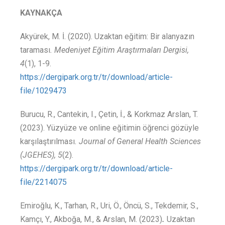
KAYNAKÇA
Akyürek, M. İ. (2020). Uzaktan eğitim: Bir alanyazın
taraması
.
Medeniyet Eğitim Araştırmaları Dergisi,
4
(1), 1-9.
https://dergipark.org.tr/tr/download/article-
file/1029473
Burucu, R., Cantekin, I., Çetin, İ., & Korkmaz Arslan, T.
(2023). Yüzyüze ve online eğitimin öğrenci gözüyle
karşılaştırılması
.
Journal of General Health Sciences
(JGEHES), 5
(2).
https://dergipark.org.tr/tr/download/article-
file/2214075
Emiroğlu, K., Tarhan, R., Uri, Ö., Öncü, S., Tekdemir, S.,
Kamçı, Y., Akboğa, M., & Arslan, M. (2023)
.
Uzaktan