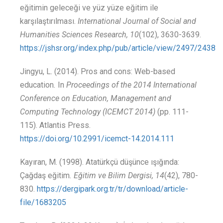
eğitimin geleceği ve yüz yüze eğitim ile
karşılaştırılması.
International Journal of Social and
Humanities Sciences Research, 10
(102), 3630-3639.
https://jshsr.org/index.php/pub/article/view/2497/2438
Jingyu, L. (2014). Pros and cons: Web-based
education
.
In
Proceedings of the 2014 International
Conference on Education, Management and
Computing Technology (ICEMCT 2014)
(pp. 111-
115). Atlantis Press.
https://doi.org/10.2991/icemct-14.2014.111
Kayıran, M. (1998). Atatürkçü düşünce ışığında:
Çağdaş eğitim
.
Eğitim ve Bilim Dergisi, 14
(42), 780-
830.
https://dergipark.org.tr/tr/download/article-
file/1683205